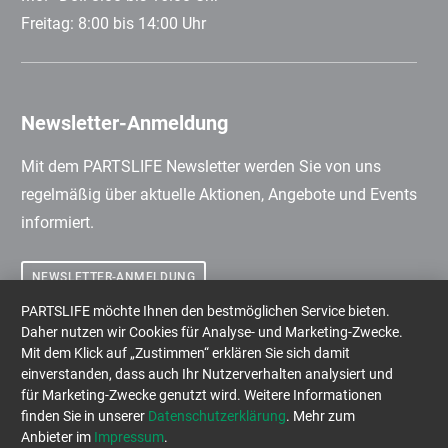
Freitag: 8:00 bis 14:00 Uhr
Newsletter-Anmeldung
Mit dem PARTSLIFE Newsletter werden Sie von uns
regelmäßig über aktuelle Aktionen, Angebote und Events
informiert.
NEWSLETTER-ANMELDUNG
PARTSLIFE möchte Ihnen den bestmöglichen Service bieten.
Daher nutzen wir Cookies für Analyse- und Marketing-Zwecke.
Mit dem Klick auf „Zustimmen“ erklären Sie sich damit
einverstanden, dass auch Ihr Nutzerverhalten analysiert und
Impressum
Datenschutz
AGB
für Marketing-Zwecke genutzt wird. Weitere Informationen
Newsletter-Anmeldung
Karriere
finden Sie in unserer
Datenschutzerklärung
. Mehr zum
Anbieter im
Impressum
.