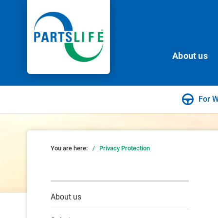
About us
For 
You are here:
/
Privacy Protection
About us