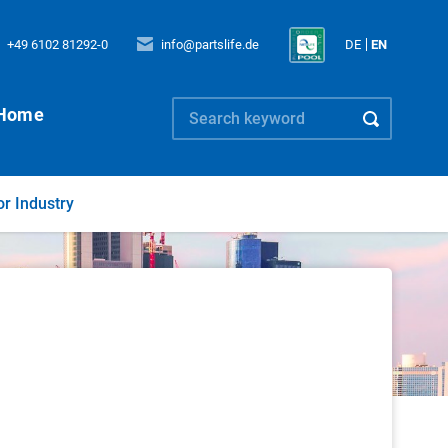
+49 6102 81292-0
info@partslife.de
DE
EN
Home
or Industry